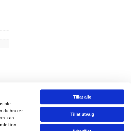
Tillat alle
osiale
l SA
n du bruker
Tillat utvalg
som kan
mlet inn