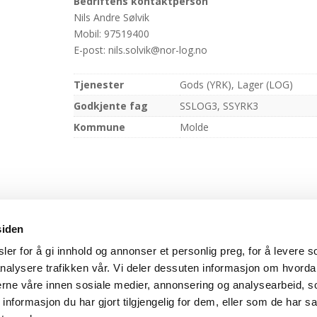
Bedriftens kontaktperson
Nils Andre Sølvik
Mobil: 97519400
E-post: nils.solvik@nor-log.no
Tjenester
Gods (YRK), Lager (LOG)
Godkjente fag
SSLOG3, SSYRK3
Kommune
Molde
siden
er for å gi innhold og annonser et personlig preg, for å levere s
opyright Transportbransjens opplæringskontor for Møre og Romsda
nalysere trafikken vår. Vi deler dessuten informasjon om hvorda
Cookies-erklæring
nerne våre innen sosiale medier, annonsering og analysearbeid, 
formasjon du har gjort tilgjengelig for dem, eller som de har sa
Laget av BK onCode