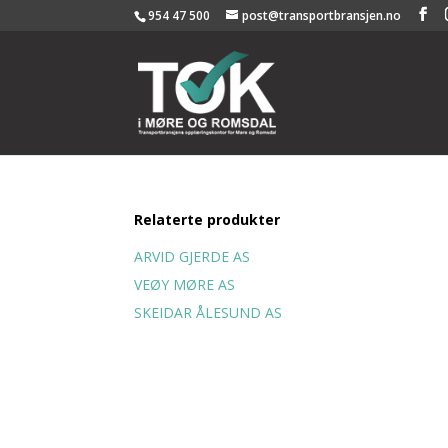
954 47 500
post@transportbransjen.no
Relaterte produkter
ARVID GJERDE AS
VEØY MØRE AS
SKEIDAR ÅLESUND AS