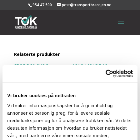
954 47 500
post@transportbransjen.no
Relaterte produkter
FRODE PILSKOG
ASKO MOLDE AS
VARETRANSPORT AS
GLAMOX AS
Vi bruker cookies på nettsiden
Vi bruker informasjonskapsler for å gi innhold og
annonser et personlig preg, for å levere sosiale
NAV
mediefunksjoner og for å analysere trafikken vår. Vi deler
dessuten informasjon om hvordan du bruker nettstedet
HJELPEMIDDELSENTRAL
vårt, med partnerne våre innen sosiale medier,