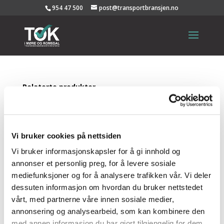
954 47 500
post@transportbransjen.no
Relaterte produkter
BØSTRAND TRANSPORT
BUSENGDAL
AS
TRANSPORT AS
Vi bruker cookies på nettsiden
E. A. SMITH AS AVD
BYGGERN ØRSTA
Vi bruker informasjonskapsler for å gi innhold og
annonser et personlig preg, for å levere sosiale
mediefunksjoner og for å analysere trafikken vår. Vi deler
dessuten informasjon om hvordan du bruker nettstedet
VY AS (avd. Ålesund)
vårt, med partnerne våre innen sosiale medier,
annonsering og analysearbeid, som kan kombinere den
med annen informasjon du har gjort tilgjengelig for dem,