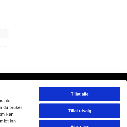
Tillat alle
l SA
osiale
n du bruker
Tillat utvalg
som kan
mlet inn