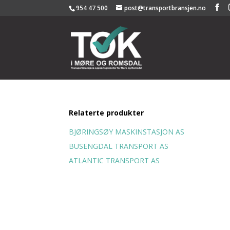
954 47 500
post@transportbransjen.no
Relaterte produkter
BJØRINGSØY MASKINSTASJON AS
BUSENGDAL TRANSPORT AS
ATLANTIC TRANSPORT AS