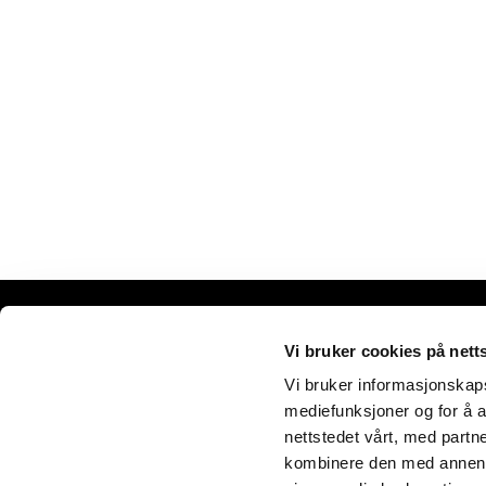
Vi bruker cookies på nett
© C
Vi bruker informasjonskapsl
mediefunksjoner og for å a
nettstedet vårt, med part
kombinere den med annen in