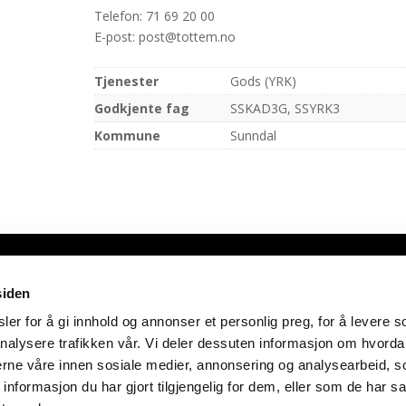
Telefon: 71 69 20 00
E-post: post@tottem.no
Tjenester
Gods (YRK)
Godkjente fag
SSKAD3G, SSYRK3
Kommune
Sunndal
siden
opyright Transportbransjens opplæringskontor for Møre og Romsda
er for å gi innhold og annonser et personlig preg, for å levere s
Cookies-erklæring
nalysere trafikken vår. Vi deler dessuten informasjon om hvorda
nerne våre innen sosiale medier, annonsering og analysearbeid, 
Laget av BK onCode
formasjon du har gjort tilgjengelig for dem, eller som de har sa