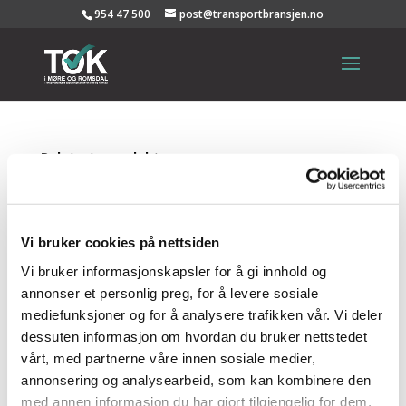
954 47 500
post@transportbransjen.no
Relaterte produkter
BJØRLYKKE TRANSPORT
EINAR VALDE AS
AS
Vi bruker cookies på nettsiden
BRØDRENE SÆTRAN AS
Vi bruker informasjonskapsler for å gi innhold og
annonser et personlig preg, for å levere sosiale
mediefunksjoner og for å analysere trafikken vår. Vi deler
dessuten informasjon om hvordan du bruker nettstedet
STOKKELAND
vårt, med partnerne våre innen sosiale medier,
TRANSPORT AS
annonsering og analysearbeid, som kan kombinere den
med annen informasjon du har gjort tilgjengelig for dem,