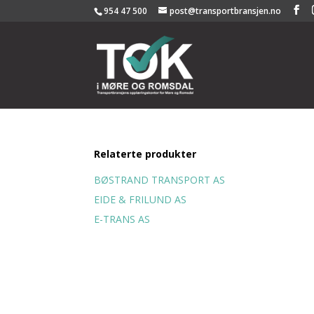
954 47 500
post@transportbransjen.no
Relaterte produkter
BØSTRAND TRANSPORT AS
EIDE & FRILUND AS
E-TRANS AS