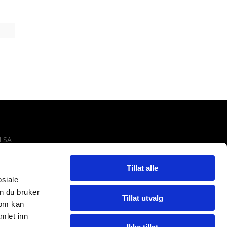
l SA
Tillat alle
osiale
n du bruker
Tillat utvalg
som kan
mlet inn