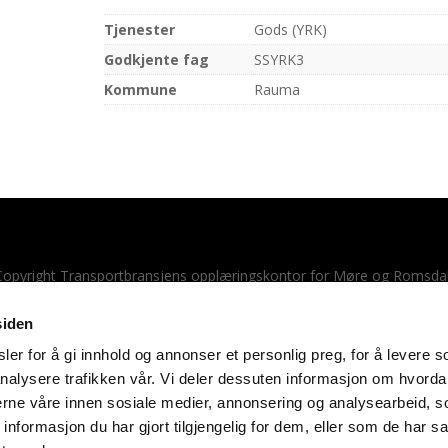
Tjenester
Gods (YRK)
Godkjente fag
SSYRK3
Kommune
Rauma
opyright Transportbransjens opplæringskontor for Møre og Romsda
Cookies-erklæring
siden
Laget av BK onCode
er for å gi innhold og annonser et personlig preg, for å levere s
nalysere trafikken vår. Vi deler dessuten informasjon om hvorda
nerne våre innen sosiale medier, annonsering og analysearbeid, 
formasjon du har gjort tilgjengelig for dem, eller som de har sa