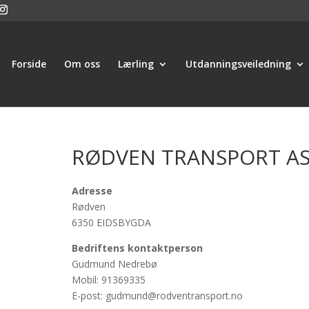
Forside
Om oss
Lærling
Utdanningsveiledning
RØDVEN TRANSPORT A
Adresse
Rødven
6350 EIDSBYGDA
Bedriftens kontaktperson
Gudmund Nedrebø
Mobil: 91369335
E-post: gudmund@rodventransport.no