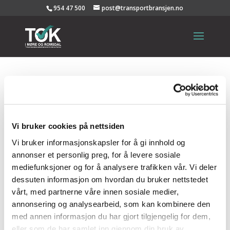
954 47 500
post@transportbransjen.no
Relaterte produkter
BRØDRENE BAKK AS
ARVID GJERDE AS
Vi bruker cookies på nettsiden
BØFJORDEN SAG AS
Vi bruker informasjonskapsler for å gi innhold og
annonser et personlig preg, for å levere sosiale
mediefunksjoner og for å analysere trafikken vår. Vi deler
dessuten informasjon om hvordan du bruker nettstedet
LONGVA MASKIN AS
vårt, med partnerne våre innen sosiale medier,
annonsering og analysearbeid, som kan kombinere den
med annen informasjon du har gjort tilgjengelig for dem,
Adresse
eller som de har samlet inn gjennom din bruk av