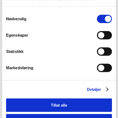
6293 LONGVA
tjenestene deres.
Hjemmeside
Samtykkevalg
Klikk her
Nødvendig
Bedriftens kontaktperson
Johnny Longva
Egenskaper
Telefon: 70216000
E-post: post@longvamaskin.no
Statistikk
Tjenester
Anlegg (YRK)
Markedsføring
Godkjente fag
SSYRK3
Kommune
Detaljer
Ålesund
Tillat alle