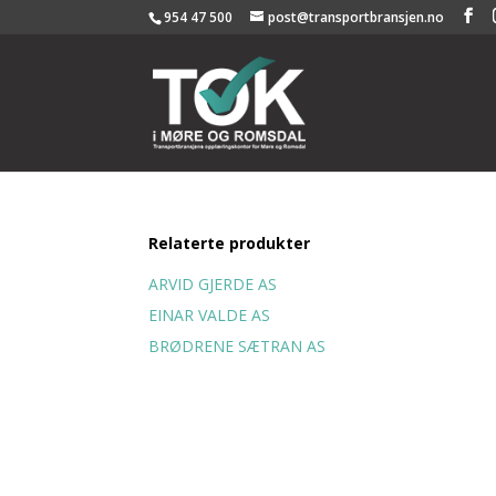
954 47 500
post@transportbransjen.no
Relaterte produkter
ARVID GJERDE AS
EINAR VALDE AS
BRØDRENE SÆTRAN AS