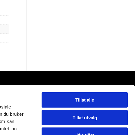
l SA
Tillat alle
osiale
n du bruker
Tillat utvalg
som kan
mlet inn