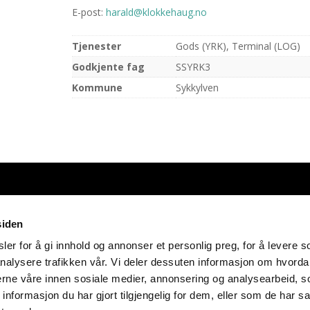
E-post:
harald@klokkehaug.no
Tjenester
Gods (YRK), Terminal (LOG)
Godkjente fag
SSYRK3
Kommune
Sykkylven
opyright Transportbransjens opplæringskontor for Møre og Romsda
siden
Cookies-erklæring
er for å gi innhold og annonser et personlig preg, for å levere s
nalysere trafikken vår. Vi deler dessuten informasjon om hvorda
Laget av BK onCode
nerne våre innen sosiale medier, annonsering og analysearbeid, 
formasjon du har gjort tilgjengelig for dem, eller som de har sa