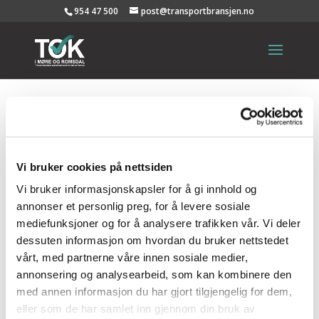
954 47 500
post@transportbransjen.no
Relaterte produkter
AS SULA RUTELAG
ARVID GJERDE AS
Vi bruker cookies på nettsiden
Vi bruker informasjonskapsler for å gi innhold og
BJØRINGSØY
MASKINSTASJON AS
annonser et personlig preg, for å levere sosiale
mediefunksjoner og for å analysere trafikken vår. Vi deler
dessuten informasjon om hvordan du bruker nettstedet
vårt, med partnerne våre innen sosiale medier,
GULLA TRANSPORT AS
annonsering og analysearbeid, som kan kombinere den
med annen informasjon du har gjort tilgjengelig for dem,
eller som de har samlet inn gjennom din bruk av