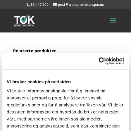
954 47 500
post@transportbransjen.no
Relaterte produkter
EIDE & FRILUND AS
DALSEGG TRANSPORT
AS
Vi bruker cookies på nettsiden
A VISNES TRANSPORT AS
Vi bruker informasjonskapsler for å gi innhold og
annonser et personlig preg, for å levere sosiale
mediefunksjoner og for å analysere trafikken vår. Vi deler
E. A. SMITH AS AVD
dessuten informasjon om hvordan du bruker nettstedet
vårt, med partnerne våre innen sosiale medier,
BYGGERN ØRSTA
annonsering og analysearbeid, som kan kombinere den