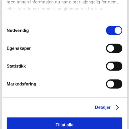
med annen informasjon du har gjort tilgjengelig for dem,
eller som de har samlet inn gjennom din bruk av
Adresse
tjenestene deres.
Industrivegen 16
6155 ØRSTA
Samtykkevalg
Nødvendig
Hjemmeside
Klikk her
Egenskaper
Bedriftens kontaktperson
Even Melheim
Telefon: 70047500
Statistikk
E-post: even.melheim@smith.no
Markedsføring
Tjenester
Gods (YRK)
Godkjente fag
Detaljer
SSYRK3
Kommune
Ørsta
Tillat alle