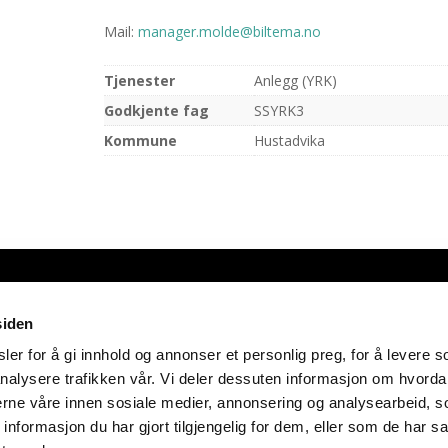
Mail:
manager.molde@biltema.no
Tjenester
Anlegg (YRK)
Godkjente fag
SSYRK3
Kommune
Hustadvika
siden
opyright Transportbransjens opplæringskontor for Møre og Romsda
er for å gi innhold og annonser et personlig preg, for å levere s
Cookies-erklæring
nalysere trafikken vår. Vi deler dessuten informasjon om hvorda
Laget av BK onCode
nerne våre innen sosiale medier, annonsering og analysearbeid, 
formasjon du har gjort tilgjengelig for dem, eller som de har sa