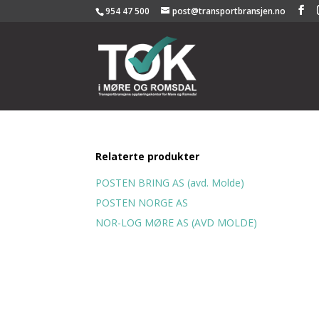
954 47 500
post@transportbransjen.no
Relaterte produkter
POSTEN BRING AS (avd. Molde)
POSTEN NORGE AS
NOR-LOG MØRE AS (AVD MOLDE)