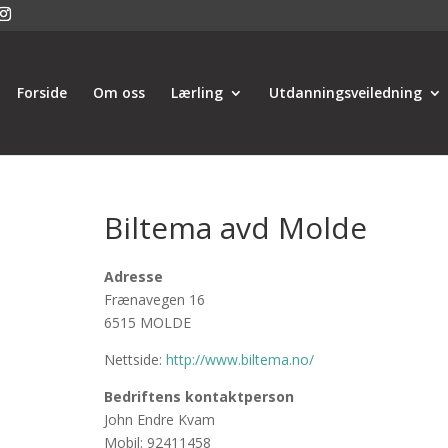
Forside
Om oss
Lærling
Utdanningsveiledning
Biltema avd Molde
Adresse
Frænavegen 16
6515 MOLDE
Nettside:
http://www.biltema.no/
Bedriftens kontaktperson
John Endre Kvam
Mobil: 92411458