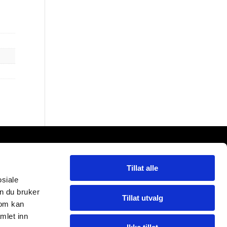
l SA
Tillat alle
osiale
n du bruker
Tillat utvalg
som kan
mlet inn