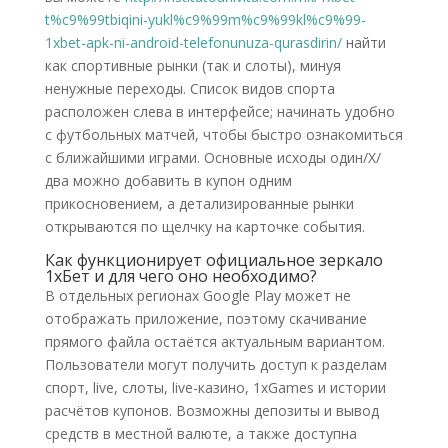
t%c9%99tbiqini-yukl%c9%99m%c9%99kl%c9%99-
1xbet-apk-ni-android-telefonunuza-qurasdirin/
найти
как спортивные рынки (так и слоты), минуя
ненужные переходы. Список видов спорта
расположен слева в интерфейсе; начинать удобно
с футбольных матчей, чтобы быстро ознакомиться
с ближайшими играми. Основные исходы один/X/
два можно добавить в купон одним
прикосновением, а детализированные рынки
открываются по щелчку на карточке события.
Как функционирует официальное зеркало
1хБет и для чего оно необходимо?
В отдельных регионах Google Play может не
отображать приложение, поэтому скачивание
прямого файла остаётся актуальным вариантом.
Пользователи могут получить доступ к разделам
спорт, live, слоты, live-казино, 1xGames и истории
расчётов купонов. Возможны депозиты и вывод
средств в местной валюте, а также доступна