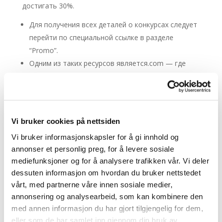
достигать 30%.
Для получения всех деталей о конкурсах следует
перейти по специальной ссылке в разделе
“Promo”.
Одним из таких ресурсов является.com — где
собраны проверенные зеркала известных
букмекерских контор, включая 1XBet.
В перечень услуг мы также добавим мобильное
приложение, с помощью которого можно
Vi bruker cookies på nettsiden
пользоваться всеми перечисленными функциями.
Vi bruker informasjonskapsler for å gi innhold og
Вам потребуется лишь стабильное интернет-
annonser et personlig preg, for å levere sosiale
соединение, будь то Wi-Fi или мобильная сеть.
mediefunksjoner og for å analysere trafikken vår. Vi deler
Пользователи мобильных телефонов
dessuten informasjon om hvordan du bruker nettstedet
предпочитают заходить на любимые сайты в
vårt, med partnerne våre innen sosiale medier,
любое время и из любого места.
annonsering og analysearbeid, som kan kombinere den
med annen informasjon du har gjort tilgjengelig for dem,
Набор таких настроек ускоряет начало работы и
eller som de har samlet inn gjennom din bruk av