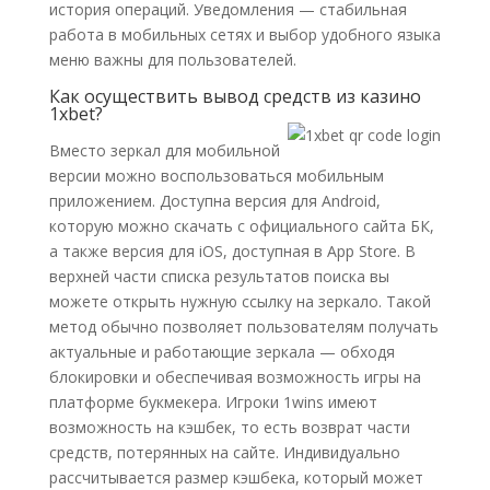
история операций. Уведомления — стабильная
работа в мобильных сетях и выбор удобного языка
меню важны для пользователей.
Как осуществить вывод средств из казино
1xbet?
Вместо зеркал для мобильной
версии можно воспользоваться мобильным
приложением. Доступна версия для Android,
которую можно скачать с официального сайта БК,
а также версия для iOS, доступная в App Store. В
верхней части списка результатов поиска вы
можете открыть нужную ссылку на зеркало. Такой
метод обычно позволяет пользователям получать
актуальные и работающие зеркала — обходя
блокировки и обеспечивая возможность игры на
платформе букмекера. Игроки 1wins имеют
возможность на кэшбек, то есть возврат части
средств, потерянных на сайте. Индивидуально
рассчитывается размер кэшбека, который может