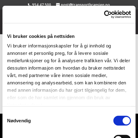
954 47 500
post@transportbransjen.no
Vi bruker cookies på nettsiden
Vi bruker informasjonskapsler for å gi innhold og
annonser et personlig preg, for å levere sosiale
Hjem
/
Kommune
/ Stranda
mediefunksjoner og for å analysere trafikken vår. Vi deler
Stranda
dessuten informasjon om hvordan du bruker nettstedet
vårt, med partnerne våre innen sosiale medier,
Viser det ene resultatet
annonsering og analysearbeid, som kan kombinere den
med annen informasjon du har gjort tilgjengelig for dem,
E-TRANS AS
eller som de har samlet inn gjennom din bruk av
tjenestene deres.
Samtykkevalg
Nødvendig