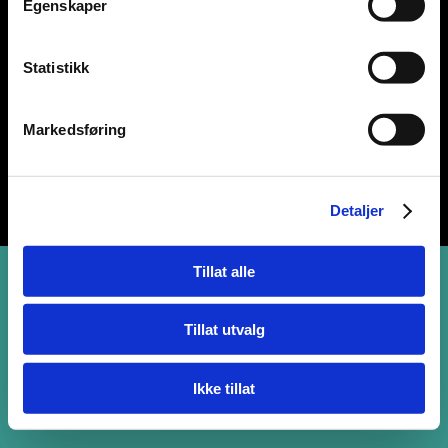
Egenskaper
© Copyright Transportbransjens opplæringskontor for
Statistikk
Møre og Romsdal SA
Cookies-erklæring
Markedsføring
Laget av BK onCode
Detaljer
Tillat alle
Tillat utvalg
Ikke tillat