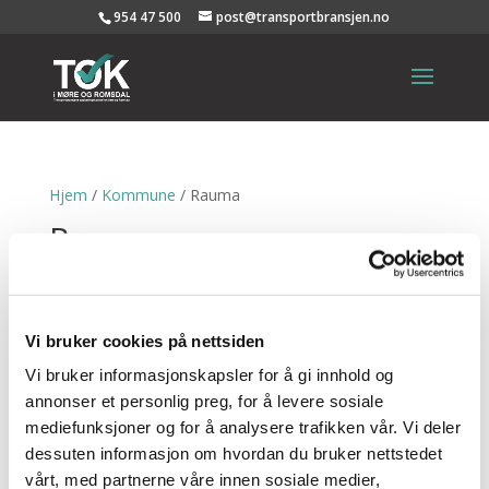
954 47 500
post@transportbransjen.no
Hjem
/
Kommune
/ Rauma
Rauma
Viser 1–9 av 17 resultater
ARVID GJERDE AS
Vi bruker cookies på nettsiden
Vi bruker informasjonskapsler for å gi innhold og
BOBBE TRANSPORT AS
annonser et personlig preg, for å levere sosiale
mediefunksjoner og for å analysere trafikken vår. Vi deler
dessuten informasjon om hvordan du bruker nettstedet
EIDE & FRILUND AS
vårt, med partnerne våre innen sosiale medier,