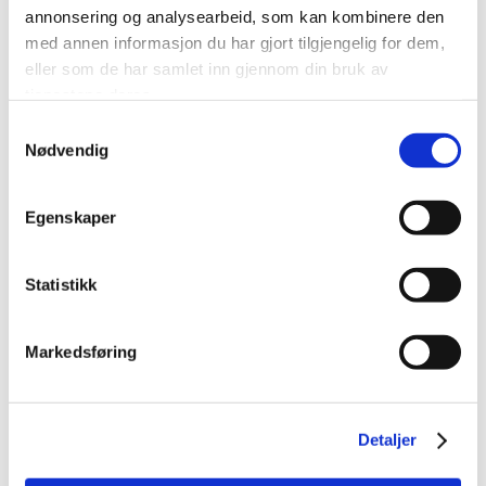
annonsering og analysearbeid, som kan kombinere den
med annen informasjon du har gjort tilgjengelig for dem,
FRANK SÆTHER AS
eller som de har samlet inn gjennom din bruk av
tjenestene deres.
Samtykkevalg
GRANDE FABRIKKER AS
Nødvendig
J O MOEN ANLEGG AS
Egenskaper
Statistikk
J O MOEN AS
Markedsføring
MÅNDALEN TREVARE AS
NOR-LOG MØRE AS (AVD MOLDE)
Detaljer