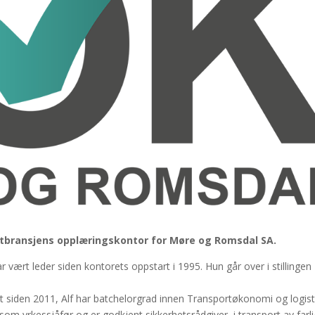
ortbransjens opplæringskontor for Møre og Romsdal SA.
 vært leder siden kontorets oppstart i 1995. Hun går over i stillingen
et siden 2011, Alf har batchelorgrad innen Transportøkonomi og logist
om yrkessjåfør og er godkjent sikkerhetsrådgiver i transport av farli