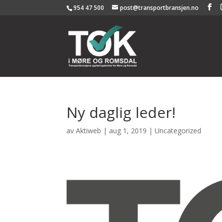
954 47 500
post@transportbransjen.no
Ny daglig leder!
av
Aktiweb
|
aug 1, 2019
|
Uncategorized